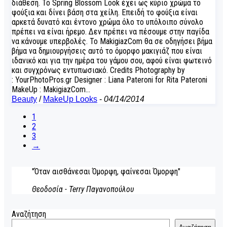
διάθεση. Το Spring Blossom Look έχει ως κύριο χρώμα το
φούξια και δίνει βάση στα χείλη. Επειδή το φούξια είναι
αρκετά δυνατό και έντονο χρώμα όλο το υπόλοιπο σύνολο
πρέπει να είναι ήρεμο. Δεν πρέπει να πέσουμε στην παγίδα
να κάνουμε υπερβολές. Το MakigiazCom θα σε οδηγήσει βήμα
βήμα να δημιουργήσεις αυτό το όμορφο μακιγιάζ που είναι
ιδανικό και για την ημέρα του γάμου σου, αφού είναι φωτεινό
και συγχρόνως εντυπωσιακό. Credits Photography by
: YourPhotoPros.gr Designer : Liana Pateroni for Rita Pateroni
MakeUp : MakigiazCom…
Beauty
/
MakeUp Looks
-
04/14/2014
1
2
3
→
"Όταν αισθάνεσαι Όμορφη, φαίνεσαι Όμορφη"
Θεοδοσία - Terry Παγανοπούλου
Αναζήτηση