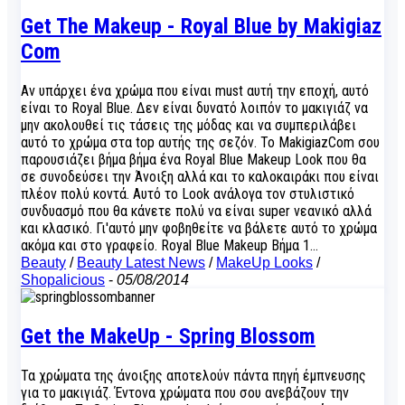
Get The Makeup - Royal Blue by Makigiaz
Com
Αν υπάρχει ένα χρώμα που είναι must αυτή την εποχή, αυτό
είναι το Royal Blue. Δεν είναι δυνατό λοιπόν το μακιγιάζ να
μην ακολουθεί τις τάσεις της μόδας και να συμπεριλάβει
αυτό το χρώμα στα top αυτής της σεζόν. To MakigiazCom σου
παρουσιάζει βήμα βήμα ένα Royal Blue Makeup Look που θα
σε συνοδεύσει την Άνοιξη αλλά και το καλοκαιράκι που είναι
πλέον πολύ κοντά. Αυτό το Look ανάλογα τον στυλιστικό
συνδυασμό που θα κάνετε πολύ να είναι super νεανικό αλλά
και κλασικό. Γι'αυτό μην φοβηθείτε να βάλετε αυτό το χρώμα
ακόμα και στο γραφείο. Royal Blue Makeup Βήμα 1…
Beauty
/
Beauty Latest News
/
MakeUp Looks
/
Shopalicious
-
05/08/2014
Get the MakeUp - Spring Blossom
Τα χρώματα της άνοιξης αποτελούν πάντα πηγή έμπνευσης
για το μακιγιάζ. Έντονα χρώματα που σου ανεβάζουν την