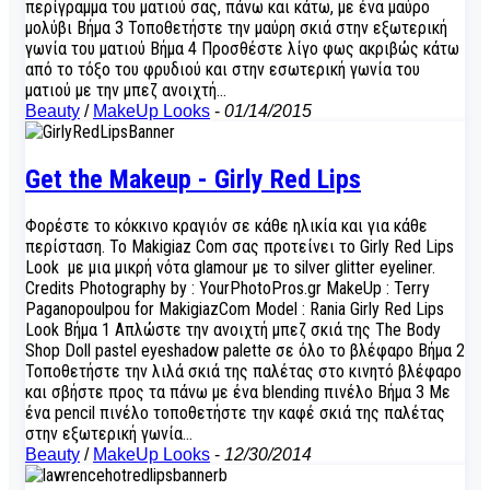
περίγραμμα του ματιού σας, πάνω και κάτω, με ένα μαύρο
μολύβι Βήμα 3 Τοποθετήστε την μαύρη σκιά στην εξωτερική
γωνία του ματιού Βήμα 4 Προσθέστε λίγο φως ακριβώς κάτω
από το τόξο του φρυδιού και στην εσωτερική γωνία του
ματιού με την μπεζ ανοιχτή…
Beauty
/
MakeUp Looks
-
01/14/2015
Get the Makeup - Girly Red Lips
Φορέστε το κόκκινο κραγιόν σε κάθε ηλικία και για κάθε
περίσταση. Το Makigiaz Com σας προτείνει το Girly Red Lips
Look με μια μικρή νότα glamour με το silver glitter eyeliner.
Credits Photography by : YourPhotoPros.gr MakeUp : Terry
Paganopoulpou for MakigiazCom Model : Rania Girly Red Lips
Look Βήμα 1 Απλώστε την ανοιχτή μπεζ σκιά της The Body
Shop Doll pastel eyeshadow palette σε όλο το βλέφαρο Βήμα 2
Τοποθετήστε την λιλά σκιά της παλέτας στο κινητό βλέφαρο
και σβήστε προς τα πάνω με ένα blending πινέλο Βήμα 3 Με
ένα pencil πινέλο τοποθετήστε την καφέ σκιά της παλέτας
στην εξωτερική γωνία…
Beauty
/
MakeUp Looks
-
12/30/2014