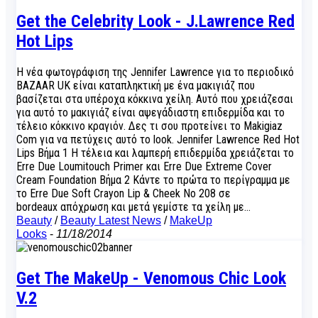
Get the Celebrity Look - J.Lawrence Red
Hot Lips
Η νέα φωτογράφιση της Jennifer Lawrence για το περιοδικό
BAZAAR UK είναι καταπληκτική με ένα μακιγιάζ που
βασίζεται στα υπέροχα κόκκινα χείλη. Αυτό που χρειάζεσαι
για αυτό το μακιγιάζ είναι αψεγάδιαστη επιδερμίδα και το
τέλειο κόκκινο κραγιόν. Δες τι σου προτείνει το Makigiaz
Com για να πετύχεις αυτό το look. Jennifer Lawrence Red Hot
Lips Βήμα 1 Η τέλεια και λαμπερή επιδερμίδα χρειάζεται το
Erre Due Loumitouch Primer και Erre Due Extreme Cover
Cream Foundation Βήμα 2 Κάντε το πρώτα το περίγραμμα με
το Erre Due Soft Crayon Lip & Cheek No 208 σε
bordeaux απόχρωση και μετά γεμίστε τα χείλη με…
Beauty
/
Beauty Latest News
/
MakeUp
Looks
-
11/18/2014
Get The MakeUp - Venomous Chic Look
V.2