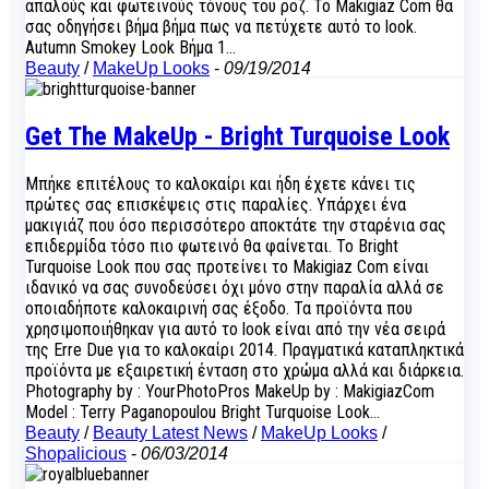
απαλούς και φωτεινούς τόνους του ροζ. Το Makigiaz Com θα
σας οδηγήσει βήμα βήμα πως να πετύχετε αυτό το look.
Autumn Smokey Look Βήμα 1…
Beauty
/
MakeUp Looks
-
09/19/2014
Get The MakeUp - Bright Turquoise Look
Μπήκε επιτέλους το καλοκαίρι και ήδη έχετε κάνει τις
πρώτες σας επισκέψεις στις παραλίες. Υπάρχει ένα
μακιγιάζ που όσο περισσότερο αποκτάτε την σταρένια σας
επιδερμίδα τόσο πιο φωτεινό θα φαίνεται. Το Bright
Turquoise Look που σας προτείνει το Makigiaz Com είναι
ιδανικό να σας συνοδεύσει όχι μόνο στην παραλία αλλά σε
οποιαδήποτε καλοκαιρινή σας έξοδο. Τα προϊόντα που
χρησιμοποιήθηκαν για αυτό το look είναι από την νέα σειρά
της Erre Due για το καλοκαίρι 2014. Πραγματικά καταπληκτικά
προϊόντα με εξαιρετική ένταση στο χρώμα αλλά και διάρκεια.
Photography by : YourPhotoPros MakeUp by : MakigiazCom
Model : Terry Paganopoulou Bright Turquoise Look…
Beauty
/
Beauty Latest News
/
MakeUp Looks
/
Shopalicious
-
06/03/2014