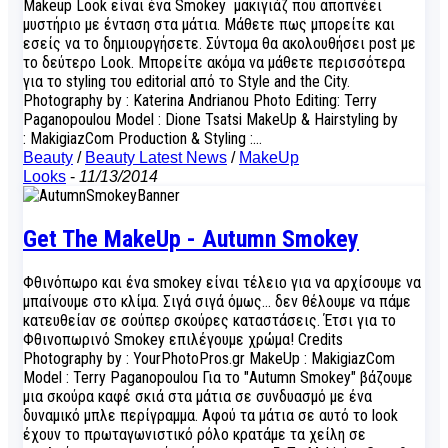
Makeup Look είναι ένα Smokey μακιγιάζ που αποπνέει
μυστήριο με ένταση στα μάτια. Μάθετε πως μπορείτε και
εσείς να το δημιουργήσετε. Σύντομα θα ακολουθήσει post με
το δεύτερο Look. Μπορείτε ακόμα να μάθετε περισσότερα
για το styling του editorial από το Style and the City.
Photography by : Katerina Andrianou Photo Editing: Terry
Paganopoulou Model : Dione Tsatsi MakeUp & Hairstyling by
: MakigiazCom Production & Styling :…
Beauty
/
Beauty Latest News
/
MakeUp
Looks
-
11/13/2014
Get The MakeUp - Autumn Smokey
Φθινόπωρο και ένα smokey είναι τέλειο για να αρχίσουμε να
μπαίνουμε στο κλίμα. Σιγά σιγά όμως… δεν θέλουμε να πάμε
κατευθείαν σε σούπερ σκούρες καταστάσεις. Έτσι για το
Φθινοπωρινό Smokey επιλέγουμε χρώμα! Credits
Photography by : YourPhotoPros.gr MakeUp : MakigiazCom
Model : Terry Paganopoulou Για το "Autumn Smokey" βάζουμε
μια σκούρα καφέ σκιά στα μάτια σε συνδυασμό με ένα
δυναμικό μπλε περίγραμμα. Αφού τα μάτια σε αυτό το look
έχουν το πρωταγωνιστικό ρόλο κρατάμε τα χείλη σε