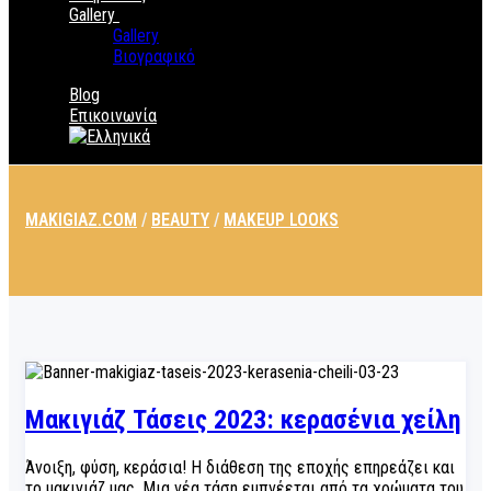
Gallery
Gallery
Βιογραφικό
Blog
Επικοινωνία
MAKIGIAZ.COM
/
BEAUTY
/
MAKEUP LOOKS
Μακιγιάζ Τάσεις 2023: κερασένια χείλη
Άνοιξη, φύση, κεράσια! Η διάθεση της εποχής επηρεάζει και
το μακιγιάζ μας. Μια νέα τάση εμπνέεται από τα χρώματα του