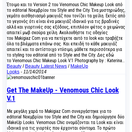
Έτοιμο και το Version 2 του Venomous Chic Makeup Look από
το editorial Νοεμβρίου του Style and the City. Ένα μυστηριώδης,
γεμάτο αισθησιασμό μακιγιάζ που τονίζει τα χείλη. Εκτός από
το γεγονός ότι είναι ένα μακιγιάζ ιδανικό για τις βραδινές
αλλά και γιορτινές σας εξόδους, επιπλέον φέτος ο χειμώνας
απαιτεί μωβ σκούρα χείλη. Ακολουθήστε τις οδηγίες
του Makigiaz Com για να πετύχετε αυτό το look και τραβήξτε
όλα τα βλέμματα επάνω σας. Και επειδή το κάθε μακιγιάζ
απαιτεί και το αντίστοιχο ντύσιμο, μάθετε περισσότερα για
το styling του editorial από το Style and the City. Δες εδώ
το Venomous Chic Makeup Look V.1 Photography by : Katerina…
Beauty
/
Beauty Latest News
/
MakeUp
Looks
-
11/14/2014
Get The MakeUp - Venomous Chic Look
V.1
Με μεγάλη χαρά το Makigiaz Com συνεργάστηκε για το
editorial Νοεμβρίου του Style and the City και δημιούργησε δύο
MakeUp Looks. Venomous Chic ονομάζονται τα Look και είναι
ιδανικά για τις γιορτές που έρχονται σύντομα. Το πρώτο