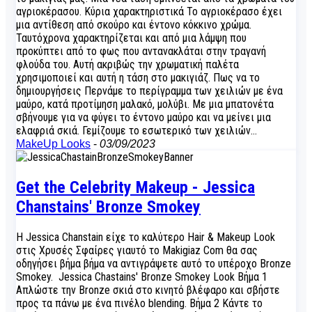
αγριοκέρασου. Κύρια χαρακτηριστικά Το αγριοκέρασο έχει
μια αντίθεση από σκούρο και έντονο κόκκινο χρώμα.
Ταυτόχρονα χαρακτηρίζεται και από μια λάμψη που
προκύπτει από το φως που αντανακλάται στην τραγανή
φλούδα του. Αυτή ακριβώς την χρωματική παλέτα
χρησιμοποιεί και αυτή η τάση στο μακιγιάζ. Πως να το
δημιουργήσεις Περνάμε το περίγραμμα των χειλιών με ένα
μαύρο, κατά προτίμηση μαλακό, μολύβι. Με μια μπατονέτα
σβήνουμε για να φύγει το έντονο μαύρο και να μείνει μια
ελαφριά σκιά. Γεμίζουμε το εσωτερικό των χειλιών…
MakeUp Looks
-
03/09/2023
Get the Celebrity Makeup - Jessica
Chanstains' Bronze Smokey
Η Jessica Chanstain είχε το καλύτερο Hair & Makeup Look
στις Χρυσές Σφαίρες γιαυτό το Makigiaz Com θα σας
οδηγήσει βήμα βήμα να αντιγράψετε αυτό το υπέροχο Bronze
Smokey. Jessica Chastains' Bronze Smokey Look Βήμα 1
Απλώστε την Bronze σκιά στο κινητό βλέφαρο και σβήστε
προς τα πάνω με ένα πινέλο blending. Βήμα 2 Κάντε το