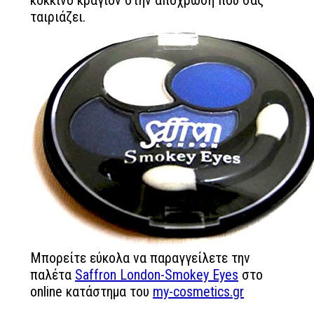
κόκκινο κραγιόν στην απόχρωση που σας
ταιριάζει.
Μπορείτε εύκολα να παραγγείλετε την
παλέτα
Saffron London-Smokey Eyes
στο
online κατάστημα του
my-cosmetics.gr