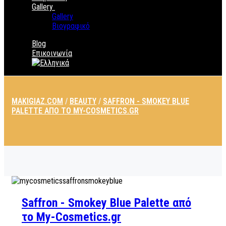
Gallery
Gallery
Βιογραφικό
Blog
Επικοινωνία
MAKIGIAZ.COM
/
BEAUTY
/
SAFFRON - SMOKEY BLUE
PALETTE ΑΠΌ ΤΟ MY-COSMETICS.GR
Saffron - Smokey Blue Palette από
το My-Cosmetics.gr