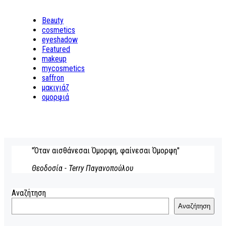
Beauty
cosmetics
eyeshadow
Featured
makeup
mycosmetics
saffron
μακιγιάζ
ομορφιά
"Όταν αισθάνεσαι Όμορφη, φαίνεσαι Όμορφη"
Θεοδοσία - Terry Παγανοπούλου
Αναζήτηση
Αναζήτηση