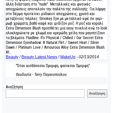
άλλη διάσταση στο "nude". Μεταλλικές και φυσικές
αποχρώσεις αποτελούν την παλέτα της συλλογής. Για λάμψη
στο δέρμα προτείνει ροδακινί αποχρώσεις, χρυσό και
μεταξένιες πέρλες. Smokey Eye με μεταλλικό εφέ σε γκρι-
μωβ χρώματα, βαθύ καφέ και ιριδίζον ροζ. Η ροζ και κοραλί
Extra Dimension Blush προσθέτει μια sexy πινελιά ενώ το look
ολοκληρώνετε με χλωμά και κρεμώδη χείλη που μαγνητίζουν
τα βλέματα. Fluidline: It’s Physical / Chilled / Our Secret Extra
Dimension Eyeshadow: A Natural Flirt / Sweet Heat / Silver
Dawn / Platinum Love / Amourous Alloy Extra Dimension Blush:
At…
Beauty
/
Beauty Latest News
/
MakeUp
-
02/13/2014
"Όταν αισθάνεσαι Όμορφη, φαίνεσαι Όμορφη"
Θεοδοσία - Terry Παγανοπούλου
Αναζήτηση
Αναζήτηση