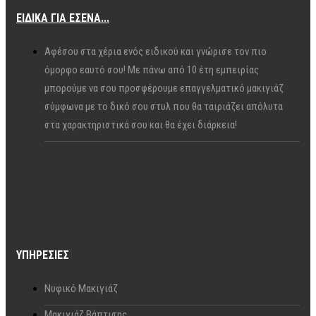
ΕΙΔΙΚΆ ΓΙΑ ΕΣΈΝΑ...
Αφέσου στα χέρια ενός ειδικού και γνώρισε τον πιο
όμορφο εαυτό σου! Με πάνω από 10 έτη εμπειρίας
μπορούμε να σου προσφέρουμε επαγγελματικό μακιγιάζ
σύμφωνα με το δικό σου στυλ που θα ταιριάζει απόλυτα
στα χαρακτηριστικά σου και θα έχει διάρκεια!
ΥΠΗΡΕΣΊΕΣ
Νυφικό Μακιγιάζ
Μακιγιάζ Βάπτισης