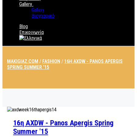
Gallery
Gallery
Βιογραφικό
Blog
Επικοινωνία
MAKIGIAZ.COM
/
FASHION
/
16Η AXDW - PANOS APERGIS
SPRING SUMMER '15
16η AXDW - Panos Apergis Spring
Summer '15