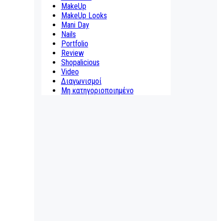
MakeUp
MakeUp Looks
Mani Day
Nails
Portfolio
Review
Shopalicious
Video
Διαγωνισμοί
Μη κατηγοριοποιημένο