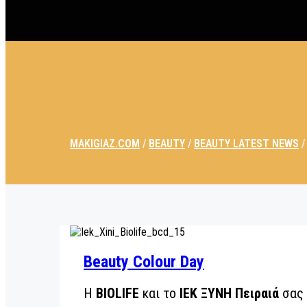
MAKIGIAZ.COM
/
BEAUTY
/
BEAUTY LATEST NEWS
Beauty Colour Day
H
BIOLIFE
και το
ΙΕΚ ΞΥΝΗ Πειραιά
σας 