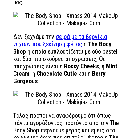
μας.
Δεν ξεχνάμε την
σειρά με τα βερνίκια
νυχιών που ξεκίνηση φέτος
η
The Body
Shop
η οποία εμπλουτίζεται με δύο pastel
και δύο πιο σκούρες αποχρώσεις, Οι
αποχρώσεις είναι η
Rossy Cheeks
, η
Mint
Cream
, η
Chocolate Cutie
και η
Berry
Gorgeous
.
Τέλος πρέπει να αναφέρουμε ότι όπως
πάντα αγοράζοντας προϊόντα από την The
Body Shop πέρνουμε μέρος και εμείς στο
κοινωνικό έργο που επιτελεί. Φέτος η
The