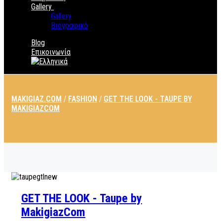
Gallery
Gallery
Βιογραφικό
Blog
Επικοινωνία
MAKIGIAZ.COM
/
FASHION
/
GET THE LOOK - TAUPE BY
MAKIGIAZCOM
GET THE LOOK - Taupe by
MakigiazCom