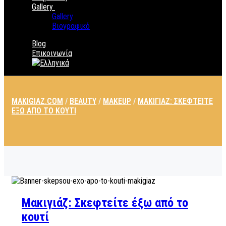
Gallery
Gallery
Βιογραφικό
Blog
Επικοινωνία
MAKIGIAZ.COM
/
BEAUTY
/
MAKEUP
/
ΜΑΚΙΓΙΆΖ: ΣΚΕΦΤΕΊΤΕ
ΈΞΩ ΑΠΌ ΤΟ ΚΟΥΤΊ
Μακιγιάζ: Σκεφτείτε έξω από το
κουτί