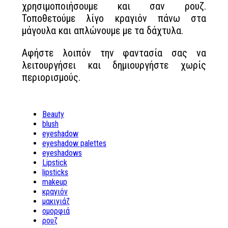
χρησιμοποιήσουμε και σαν ρουζ.
Τοποθετούμε λίγο κραγιόν πάνω στα
μάγουλα και απλώνουμε με τα δάχτυλα.
Αφήστε λοιπόν την φαντασία σας να
λειτουργήσει και δημιουργήστε χωρίς
περιορισμούς.
Beauty
blush
eyeshadow
eyeshadow palettes
eyeshadows
Lipstick
lipsticks
makeup
κραγιόν
μακιγιάζ
ομορφιά
ρουζ