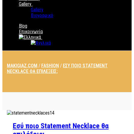
Gallery
Gallery
Βιογραφικό
Blog
Επικοινωνία
MAKIGIAZ.COM
/
FASHION
/
ΕΣΎ ΠΟΙΟ STATEMENT
NECKLACE ΘΑ ΕΠΙΛΈΞΕΙΣ;
Εσύ ποιο Statement Necklace θα