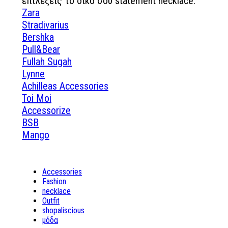
επιλέξεις το δικό σου statement necklace.
Zara
Stradivarius
Bershka
Pull&Bear
Fullah Sugah
Lynne
Achilleas Accessories
Toi Moi
Accessorize
BSB
Mango
Accessories
Fashion
necklace
Outfit
shopaliscious
μόδα